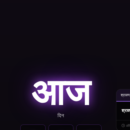
आज
श्रावण
श्राव
दिन
अं