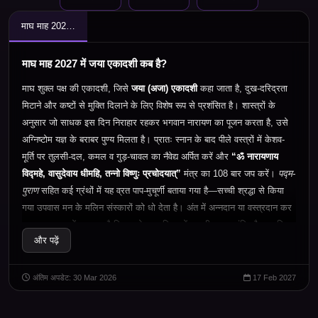
माघ माह 2027 में जया एकादशी कब है?
माघ माह 2027 में जया एकादशी कब है?
माघ शुक्ल पक्ष की एकादशी
,
जिसे
जया (अजा) एकादशी
कहा जाता है
,
दुख-दरिद्रता
मिटाने और कष्टों से मुक्ति दिलाने के लिए विशेष रूप से प्रशंसित है। शास्त्रों के
अनुसार जो साधक इस दिन निराहार रहकर भगवान नारायण का पूजन करता है
,
उसे
अग्निष्टोम यज्ञ के बराबर पुण्य मिलता है। प्रातः स्नान के बाद पीले वस्त्रों में केशव-
मूर्ति पर तुलसी-दल
,
कमल व गुड़-चावल का नैवेद्य अर्पित करें और
“
ॐ नारायणाय
विद्महे
,
वासुदेवाय धीमहि
,
तन्नो विष्णुः प्रचोदयात्”
मंत्र का
108
बार जप करें।
पद्म-
पुराण
सहित कई ग्रंथों में यह व्रत पाप-मुचूर्णी बताया गया है—सच्ची श्रद्धा से किया
गया उपवास मन के मलिन संस्कारों को धो देता है। अंत में अन्नदान या वस्त्रदान कर
व्रत पारायण करें
;
मान्यता है कि इससे घर-परिवार में स्थायी सुख
,
शांति और समृद्धि
और पढ़ें
का वास होता है।
अंतिम अपडेट: 30 Mar 2026
17 Feb 2027